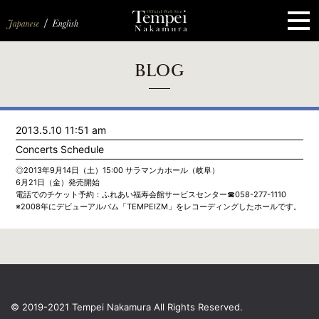
ペ
ー
ジ
の
先
頭
で
す
コ
BLOG
ン
テ
ン
ツ
エ
2013.5.10 11:51 am
リ
ア
Concerts Schedule
へ
ナ
◎2013年9月14日（土）15:00 サラマンカホール（岐阜）
ビ
6月21日（金）発売開始
ゲ
電話でのチケット予約：ふれあい福寿会館サービスセンター☎058-277-1110
ー
※2008年にデビューアルバム「TEMPEIZM」をレコーディングしたホールです。
シ
ョ
ン
へ
© 2019-2021 Tempei Nakamura
All Rights Reserved.