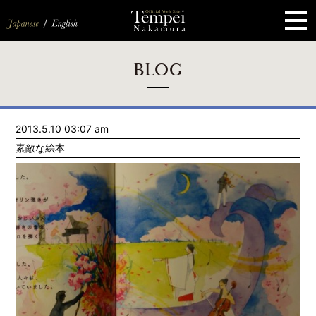
ペ
ー
ジ
の
先
頭
で
す
コ
BLOG
ン
テ
ン
ツ
エ
2013.5.10 03:07 am
リ
ア
素敵な絵本
へ
ナ
ビ
ゲ
ー
シ
ョ
ン
へ