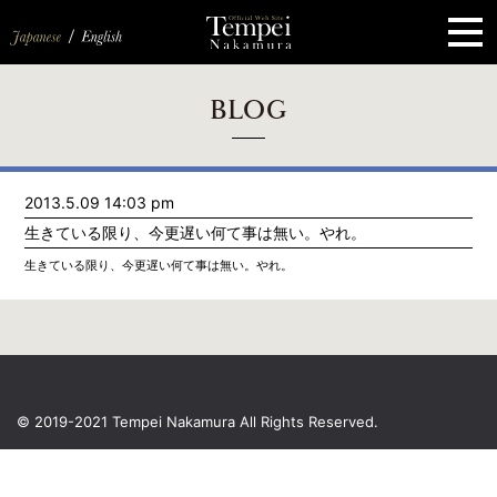
ペ
ー
ジ
の
先
頭
で
す
コ
BLOG
ン
テ
ン
ツ
エ
2013.5.09 14:03 pm
リ
ア
生きている限り、今更遅い何て事は無い。やれ。
へ
ナ
生きている限り、今更遅い何て事は無い。やれ。
ビ
ゲ
ー
シ
ョ
ン
へ
© 2019-2021 Tempei Nakamura
All Rights Reserved.