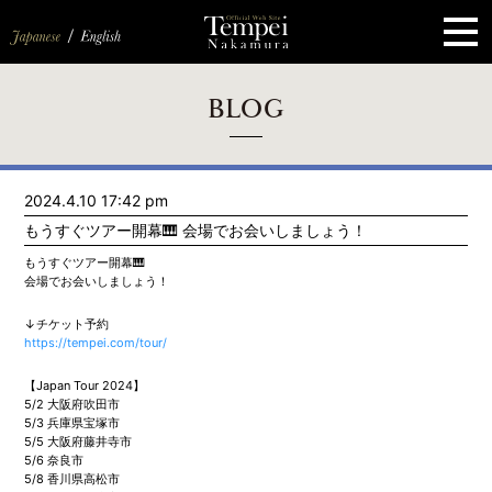
ペ
ー
ジ
の
先
頭
で
す
コ
BLOG
ン
テ
ン
ツ
エ
2024.4.10 17:42 pm
リ
ア
もうすぐツアー開幕🎹 会場でお会いしましょう！
へ
ナ
もうすぐツアー開幕🎹
ビ
会場でお会いしましょう！
ゲ
ー
↓チケット予約
シ
https://tempei.com/tour/
ョ
ン
へ
【Japan Tour 2024】
5/2 大阪府吹田市
5/3 兵庫県宝塚市
5/5 大阪府藤井寺市
5/6 奈良市
5/8 香川県高松市