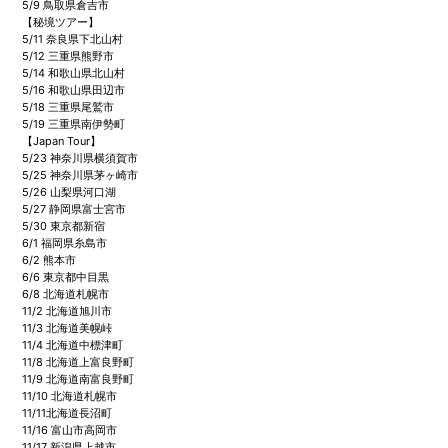
5/9 鳥取県倉吉市
【秘境ツアー】
5/11 奈良県下北山村
5/12 三重県熊野市
5/14 和歌山県北山村
5/16 和歌山県田辺市
5/18 三重県尾鷲市
5/19 三重県南伊勢町
【Japan Tour】
5/23 神奈川県横須賀市
5/25 神奈川県茅ヶ崎市
5/26 山梨県河口湖
5/27 静岡県富士宮市
5/30 東京都新宿
6/1 福岡県糸島市
6/2 熊本市
6/6 東京都中目黒
6/8 北海道札幌市
11/2 北海道旭川市
11/3 北海道美幌峠
11/4 北海道中標津町
11/8 北海道上富良野町
11/9 北海道南富良野町
11/10 北海道札幌市
11/11北海道長沼町
11/16 富山市高岡市
11/17 新潟県上越市