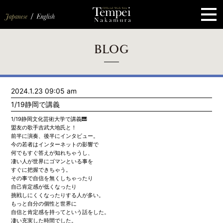
ペ
ー
ジ
の
先
頭
で
す
コ
BLOG
ン
テ
ン
ツ
エ
2024.1.23 09:05 am
リ
ア
1/19静岡で講義
へ
ナ
1/19静岡文化芸術大学で講義🎹
ビ
盟友の歌手吉武大地氏と！
ゲ
前半に演奏、後半にインタビュー。
ー
今の若者はインターネットの影響で
シ
何でもすぐ答えが知れちゃうし、
ョ
凄い人が世界にゴマンといる事を
ン
すぐに把握できちゃう。
へ
その事で自信を無くしちゃったり
自己肯定感が低くなったり
挑戦しにくくなったりする人が多い。
もっと自分の個性と世界に
自信と肯定感を持ってという話をした。
凄い充実した時間でした。