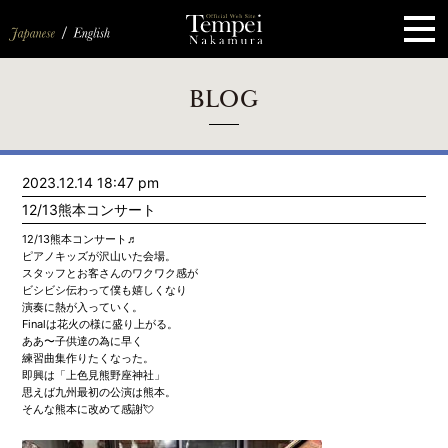
ペ
ー
ジ
の
先
頭
で
す
コ
BLOG
ン
テ
ン
ツ
エ
2023.12.14 18:47 pm
リ
ア
12/13熊本コンサート
へ
ナ
12/13熊本コンサート♬
ビ
ピアノキッズが沢山いた会場。
ゲ
スタッフとお客さんのワクワク感が
ー
ビシビシ伝わって僕も嬉しくなり
シ
演奏に熱が入っていく。
ョ
Finalは花火の様に盛り上がる。
ン
ああ〜子供達の為に早く
へ
練習曲集作りたくなった。
即興は「上色見熊野座神社」
思えば九州最初の公演は熊本。
そんな熊本に改めて感謝💘