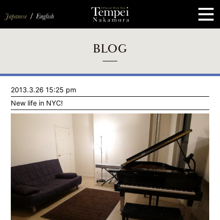
ペ
ー
ジ
の
先
頭
で
す
コ
BLOG
ン
テ
ン
ツ
エ
2013.3.26 15:25 pm
リ
ア
New life in NYC!
へ
ナ
ビ
ゲ
ー
シ
ョ
ン
へ