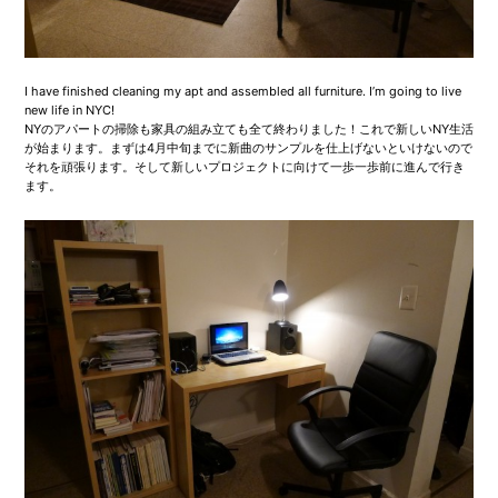
I have finished cleaning my apt and assembled all furniture. I’m going to live
new life in NYC!
NYのアパートの掃除も家具の組み立ても全て終わりました！これで新しいNY生活
が始まります。まずは4月中旬までに新曲のサンプルを仕上げないといけないので
それを頑張ります。そして新しいプロジェクトに向けて一歩一歩前に進んで行き
ます。