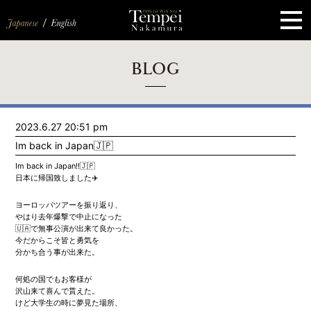
ペ
ー
ジ
の
先
頭
で
す
コ
BLOG
ン
テ
ン
ツ
エ
2023.6.27 20:51 pm
リ
ア
Im back in Japan🇯🇵
へ
ナ
Im back in Japan!!🇯🇵
ビ
日本に帰国致しました✈️
ゲ
ー
ヨーロッパツアーを振り返り、
シ
やはり去年爆撃で中止になった
ョ
ン
🇺🇦で無事公演が出来て良かった。
へ
今だからこそ皆と勇気を
分かち合う事が出来た。
何処の国でもお客様が
沢山来て喜んで貰えた。
けど大学生の時に夢見た場所、