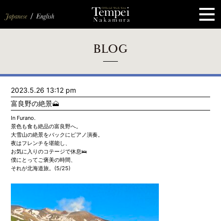
ペ
ー
ジ
の
先
頭
で
す
コ
BLOG
ン
テ
ン
ツ
エ
2023.5.26 13:12 pm
リ
ア
富良野の絶景🗻
へ
ナ
In Furano.
ビ
景色も食も絶品の富良野へ。
ゲ
大雪山の絶景をバックにピアノ演奏。
ー
夜はフレンチを堪能し、
シ
お気に入りのコテージで休息🛌
ョ
僕にとってご褒美の時間、
ン
それが北海道旅。(5/25)
へ