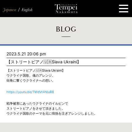
ペ
ー
ジ
の
先
頭
で
す
コ
BLOG
ン
テ
ン
ツ
エ
2023.5.21 20:06 pm
リ
ア
【ストリートピアノ🇺🇦Slava Ukraini】
へ
ナ
【ストリートピアノ🇺🇦Slava Ukraini】
ビ
ウクライナ国歌、魂のアレンジ。
ゲ
街角に響くウクライナへの想い。
ー
シ
https://youtu.be/TMdVt4NluR8
ョ
ン
へ
戦争被害にあったウクライナのイルピンで
ストリートピアノをさせて頂きました。
ウクライナ国歌のテーマを元に情熱を注ぎアレンジしました。