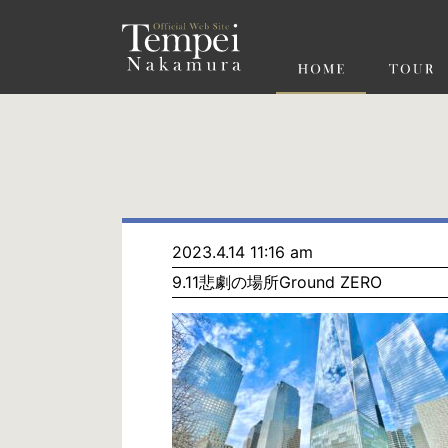
ペ
ー
ジ
の
先
頭
で
す
コ
ン
テ
ン
ツ
エ
リ
ア
へ
ナ
ビ
2023.4.14 11:16 am
ゲ
9.11悲劇の場所Ground ZERO
ー
シ
ョ
ン
へ