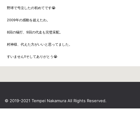
野球で号泣したの初めてです😭
2009年の感動を超えたわ。
8回の犠打、9回の代走も完璧采配。
村神様、代えた方がいいと思ってました。
すいません‼️そしてありがとう😭
© 2019-2021 Tempei Nakamura
All Rights Reserved.