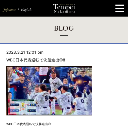
ペ
ー
ジ
の
先
頭
で
す
コ
BLOG
ン
テ
ン
ツ
エ
2023.3.21 12:01 pm
リ
ア
WBC日本代表逆転で決勝進出⚾️‼️
へ
ナ
ビ
ゲ
ー
シ
ョ
ン
へ
WBC日本代表逆転で決勝進出⚾️‼️