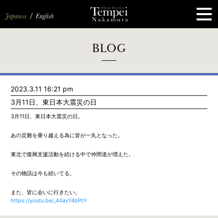
ペ
ー
ジ
の
先
頭
で
す
コ
BLOG
ン
テ
ン
ツ
エ
2023.3.11 16:21 pm
リ
ア
3月11日、東日本大震災の日
へ
ナ
3月11日、東日本大震災の日。
ビ
ゲ
あの災難を乗り越える為に皆が一丸となった。
ー
シ
ョ
東北で復興支援活動を続ける中で仲間達が増えた。
ン
へ
その物語は今も続いてる。
また、皆に会いに行きたい。
https://youtu.be/_44avY4bPtY