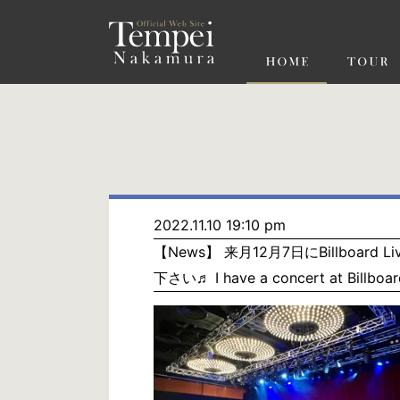
ペ
ー
ジ
の
先
頭
で
す
コ
ン
テ
ン
ツ
エ
リ
ア
へ
ナ
ビ
2022.11.10 19:10 pm
ゲ
【News】 来月12月7日にBillbo
ー
シ
下さい♬ I have a concert at Billboar
ョ
ン
へ