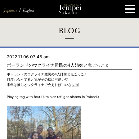
ペ
ー
ジ
の
先
頭
で
す
コ
BLOG
ン
テ
ン
ツ
エ
2022.11.06 07:48 am
リ
ア
ポーランドのウクライナ難民の4人姉妹と鬼ごっこ♬
へ
ナ
ポーランドのウクライナ難民の4人姉妹と鬼ごっこ♬
ビ
何度も会ってると我が子の様に可愛い💘
ゲ
来年は彼らとウクライナで会えればいいな🇺🇦
ー
シ
Playing tag with four Ukrainian refugee sisters in Poland♬
ョ
ン
へ