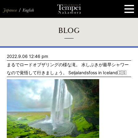
ペ
ー
ジ
の
先
頭
で
す
コ
BLOG
ン
テ
ン
ツ
エ
2022.9.06 12:46 pm
リ
ア
まるでロードオブザリングの様な滝。 水しぶきが最早シャワー
へ
ナ
なので覚悟して行きましょう。 Seljalandsfoss in Iceland🇮🇸
ビ
ゲ
ー
シ
ョ
ン
へ