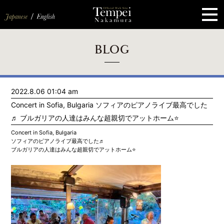
ペ
ー
ジ
の
先
頭
で
す
コ
BLOG
ン
テ
ン
ツ
エ
2022.8.06 01:04 am
リ
ア
Concert in Sofia, Bulgaria ソフィアのピアノライブ最高でした
へ
ナ
♬ ブルガリアの人達はみんな超親切でアットホーム⭐️
ビ
ゲ
Concert in Sofia, Bulgaria
ー
ソフィアのピアノライブ最高でした♬
シ
ブルガリアの人達はみんな超親切でアットホーム⭐️
ョ
ン
へ