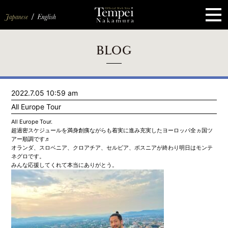
ペ
ー
ジ
の
先
頭
で
す
コ
BLOG
ン
テ
ン
ツ
エ
2022.7.05 10:59 am
リ
ア
All Europe Tour
へ
ナ
All Europe Tour.
ビ
超過密スケジュールを満身創痍ながらも着実に進み充実したヨーロッパ全ヵ国ツ
ゲ
アー順調です♬
ー
オランダ、スロベニア、クロアチア、セルビア、ボスニアが終わり明日はモンテ
シ
ネグロです。
ョ
みんな応援してくれて本当にありがとう。
ン
へ