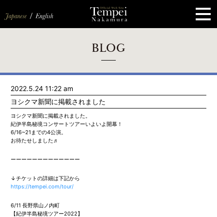
ペ
ー
ジ
の
先
頭
で
す
コ
BLOG
ン
テ
ン
ツ
エ
2022.5.24 11:22 am
リ
ア
ヨシクマ新聞に掲載されました
へ
ナ
ヨシクマ新聞に掲載されました。
ビ
紀伊半島秘境コンサートツアーいよいよ開幕！
ゲ
6/16~21までの4公演。
ー
お待たせしました♬
シ
ョ
ン
ーーーーーーーーーーーーー
へ
↓チケットの詳細は下記から
https://tempei.com/tour/
6/11 長野県山ノ内町
【紀伊半島秘境ツアー2022】