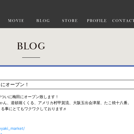
BLOG
田にオープン！
がついに梅田にオープン致します！
ゃん、道頓堀くくる、アメリカ村甲賀流、大阪玉出会津屋、たこ焼十八番。
まる事にとてもワクワクしております♬
oyaki_market/