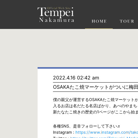
ペ
ー
ジ
の
先
頭
で
す
コ
ン
テ
ン
ツ
エ
リ
ア
へ
ナ
ビ
2022.4.16 02:42 am
ゲ
OSAKAたこ焼マーケットがついに梅
ー
シ
ョ
僕の親父が運営するOSAKAたこ焼マーケット
ン
入るお店は名だたる名店ばかり、あべのやまち
へ
新たなたこ焼きの歴史の1ページがここから始
各種SNS、是非フォローして下さい♬
Instagram :
https://www.instagram.com/tak