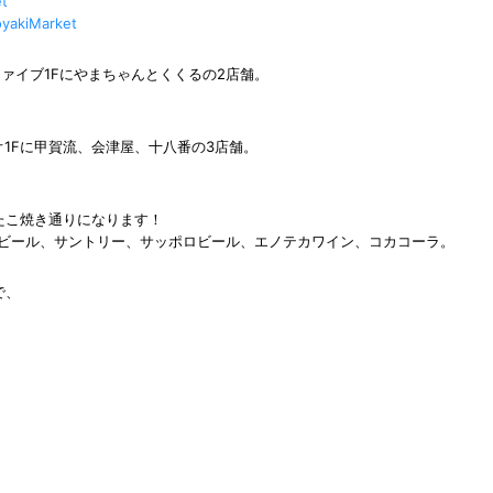
et
yakiMarket
Pファイブ1Fにやまちゃんとくくるの2店舗。
オ1Fに甲賀流、会津屋、十八番の3店舗。
たこ焼き通りになります！
ビール、サントリー、サッポロビール、エノテカワイン、コカコーラ。
で、