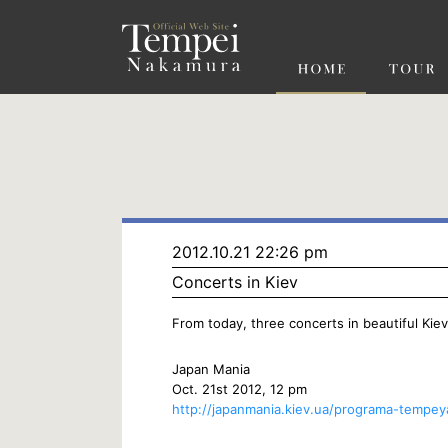
ペ
ー
ジ
の
先
頭
で
す
コ
ン
テ
ン
ツ
エ
リ
ア
へ
ナ
ビ
2012.10.21 22:26 pm
ゲ
Concerts in Kiev
ー
シ
ョ
From today, three concerts in beautiful Kiev
ン
へ
Japan Mania
Oct. 21st 2012, 12 pm
http://japanmania.kiev.ua/programa-tempey