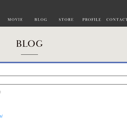
BLOG
:
a/