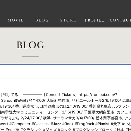
BLOG
—————【Concert Tickets】https://tempei.com/?
Live Sahouril(完売)2/4/14:00/ 大阪府柏原市, リビエールホール2/6/19:00/ 
/9/19:30/ 香川県高松市, 珈笛画廊ほのほ2/10/19:00/ 香川県丸亀市, ルフラン
/ 福岡市, 西南学院大学コミュニティーセンター2/16/19:00/ 千葉県大網白里市, カフ
ラザりぶら 2/24/17:00/ 横浜, サーラマサカ3/4/17:00/ 栃木県宇都宮市, 
cert #Composer #Classical #Jazz #Rock #ProgRock #Pianist #天平 #
ー #作曲家 #クラシック #ジャズ #ロック #プログレッシブロック #日本 #