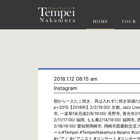
ペ
ー
ジ
の
先
頭
で
す
コ
ン
テ
ン
ツ
エ
リ
ア
へ
ナ
ビ
2018.1.12 08:15 am
ゲ
Instagram
ー
シ
ョ
朝から一人たこ焼き。具は入れずに焼き加減だけ試してる。 
ン
p=2015【2018年】2/2/19:00/ 京都, Jazz 
へ
市, 一楽章f未完成2/8/19:00/ 長野市, 善光寺2
2/11/17:00/ 福岡, もも庵2/14/19:00
2/18/16:00/ 愛知県岡崎市, 岡崎市図書館交流プ
ール#Tempei #TempeiNakamura #piano #con
#ピアノ #ピアニスト #コンサート #コンポーザ