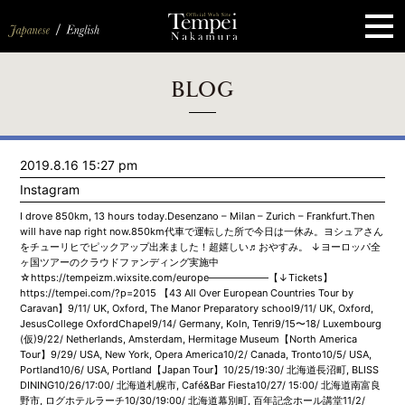
ペ
ー
ジ
の
先
頭
で
す
コ
BLOG
ン
テ
ン
ツ
エ
2019.8.16 15:27 pm
リ
ア
Instagram
へ
ナ
I drove 850km, 13 hours today.Desenzano – Milan – Zurich – Frankfurt.Then
ビ
will have nap right now.850km代車で運転した所で今日は一休み。ヨシュアさん
ゲ
をチューリヒでピックアップ出来ました！超嬉しい♬おやすみ。 ↓ヨーロッパ全
ー
ヶ国ツアーのクラウドファンディング実施中
シ
☆https://tempeizm.wixsite.com/europe——————【↓Tickets】
ョ
https://tempei.com/?p=2015 【43 All Over European Countries Tour by
ン
Caravan】9/11/ UK, Oxford, The Manor Preparatory school9/11/ UK, Oxford,
へ
JesusCollege OxfordChapel9/14/ Germany, Koln, Tenri9/15〜18/ Luxembourg
(仮)9/22/ Netherlands, Amsterdam, Hermitage Museum【North America
Tour】9/29/ USA, New York, Opera America10/2/ Canada, Tronto10/5/ USA,
Portland10/6/ USA, Portland【Japan Tour】10/25/19:30/ 北海道長沼町, BLISS
DINING10/26/17:00/ 北海道札幌市, Café&Bar Fiesta10/27/ 15:00/ 北海道南富良
野市, ログホテルラーチ10/30/19:00/ 北海道幕別町, 百年記念ホール講堂11/2/