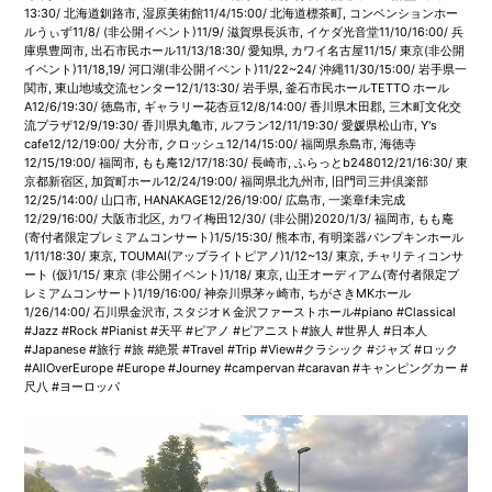
13:30/ 北海道釧路市, 湿原美術館11/4/15:00/ 北海道標茶町, コンベンションホー
ルうぃず11/8/ (非公開イベント)11/9/ 滋賀県長浜市, イケダ光音堂11/10/16:00/ 兵
庫県豊岡市, 出石市民ホール11/13/18:30/ 愛知県, カワイ名古屋11/15/ 東京(非公開
イベント)11/18,19/ 河口湖(非公開イベント)11/22~24/ 沖縄11/30/15:00/ 岩手県一
関市, 東山地域交流センター12/1/13:30/ 岩手県, 釜石市民ホールTETTO ホール
A12/6/19:30/ 徳島市, ギャラリー花杏豆12/8/14:00/ 香川県木田郡, 三木町文化交
流プラザ12/9/19:30/ 香川県丸亀市, ルフラン12/11/19:30/ 愛媛県松山市, Y's
cafe12/12/19:00/ 大分市, クロッシュ12/14/15:00/ 福岡県糸島市, 海徳寺
12/15/19:00/ 福岡市, もも庵12/17/18:30/ 長崎市, ふらっとb248012/21/16:30/ 東
京都新宿区, 加賀町ホール12/24/19:00/ 福岡県北九州市, 旧門司三井倶楽部
12/25/14:00/ 山口市, HANAKAGE12/26/19:00/ 広島市, 一楽章f未完成
12/29/16:00/ 大阪市北区, カワイ梅田12/30/ (非公開)2020/1/3/ 福岡市, もも庵
(寄付者限定プレミアムコンサート)1/5/15:30/ 熊本市, 有明楽器パンプキンホール
1/11/18:30/ 東京, TOUMAI(アップライトピアノ)1/12~13/ 東京, チャリティコンサ
ート (仮)1/15/ 東京 (非公開イベント)1/18/ 東京, 山王オーディアム(寄付者限定プ
レミアムコンサート)1/19/16:00/ 神奈川県茅ヶ崎市, ちがさきMKホール
1/26/14:00/ 石川県金沢市, スタジオＫ金沢ファーストホール#piano #Classical
#Jazz #Rock #Pianist #天平 #ピアノ #ピアニスト#旅人 #世界人 #日本人
#Japanese #旅行 #旅 #絶景 #Travel #Trip #View#クラシック #ジャズ #ロック
#AllOverEurope #Europe #Journey #campervan #caravan #キャンピングカー #
尺八 #ヨーロッパ