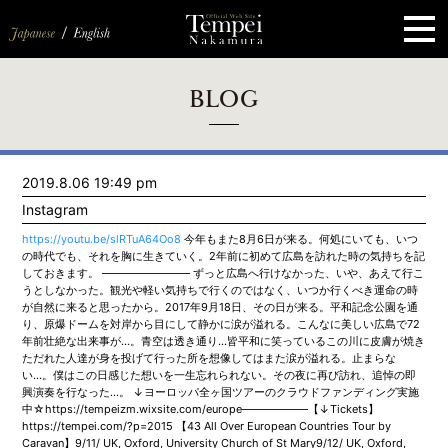
ペ
ー
ジ
の
先
頭
で
す
コ
BLOG
ン
テ
ン
ツ
エ
2019.8.06 19:49 pm
リ
ア
Instagram
へ
ナ
https://youtu.be/slRTuA64Oo8
今年もまた8月6日が来る。何処にいても、いつ
ビ
の時代でも、それを胸に生きていく。2年前に初めて広島を訪れた時の気持ちを記
ゲ
しておきます。 ———————— ずっと広島へ行けなかった、いや、あえて行こ
ー
うとしなかった。観光や軽い気持ちで行くのではなく、いつか行くべき運命の時
シ
が自然に来ると思ったから。2017年9月18日、その日が来る。平和記念公園を通
ョ
り、原爆ドームを対岸から目にして静かに涙が溢れる。こんなに美しい広島で72
ン
年前壮絶な出来事が…。青空は透き通り…皆平和に笑っているこの川に皮膚が焼き
へ
ただれた人達が身を投げて行った所を想像してはまた涙が溢れる。止まらな
い…。僕はこの日感じた想いを一生忘れられない。その夜に再び訪れ、追悼の即
興演奏を行なった…。 ↓ヨーロッパ全ヶ国ツアーのクラウドファンディング実施
中☆https://tempeizm.wixsite.com/europe——————【↓Tickets】
https://tempei.com/?p=2015 【43 All Over European Countries Tour by
Caravan】9/11/ UK, Oxford, University Church of St Mary9/12/ UK, Oxford,