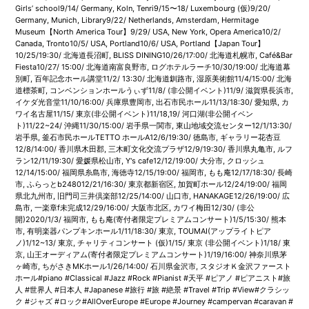
Girls’ school9/14/ Germany, Koln, Tenri9/15〜18/ Luxembourg (仮)9/20/
Germany, Munich, Library9/22/ Netherlands, Amsterdam, Hermitage
Museum【North America Tour】9/29/ USA, New York, Opera America10/2/
Canada, Tronto10/5/ USA, Portland10/6/ USA, Portland【Japan Tour】
10/25/19:30/ 北海道長沼町, BLISS DINING10/26/17:00/ 北海道札幌市, Café&Bar
Fiesta10/27/ 15:00/ 北海道南富良野市, ログホテルラーチ10/30/19:00/ 北海道幕
別町, 百年記念ホール講堂11/2/ 13:30/ 北海道釧路市, 湿原美術館11/4/15:00/ 北海
道標茶町, コンベンションホールうぃず11/8/ (非公開イベント)11/9/ 滋賀県長浜市,
イケダ光音堂11/10/16:00/ 兵庫県豊岡市, 出石市民ホール11/13/18:30/ 愛知県, カ
ワイ名古屋11/15/ 東京(非公開イベント)11/18,19/ 河口湖(非公開イベン
ト)11/22~24/ 沖縄11/30/15:00/ 岩手県一関市, 東山地域交流センター12/1/13:30/
岩手県, 釜石市民ホールTETTO ホールA12/6/19:30/ 徳島市, ギャラリー花杏豆
12/8/14:00/ 香川県木田郡, 三木町文化交流プラザ12/9/19:30/ 香川県丸亀市, ルフ
ラン12/11/19:30/ 愛媛県松山市, Y's cafe12/12/19:00/ 大分市, クロッシュ
12/14/15:00/ 福岡県糸島市, 海徳寺12/15/19:00/ 福岡市, もも庵12/17/18:30/ 長崎
市, ふらっとb248012/21/16:30/ 東京都新宿区, 加賀町ホール12/24/19:00/ 福岡
県北九州市, 旧門司三井倶楽部12/25/14:00/ 山口市, HANAKAGE12/26/19:00/ 広
島市, 一楽章f未完成12/29/16:00/ 大阪市北区, カワイ梅田12/30/ (非公
開)2020/1/3/ 福岡市, もも庵(寄付者限定プレミアムコンサート)1/5/15:30/ 熊本
市, 有明楽器パンプキンホール1/11/18:30/ 東京, TOUMAI(アップライトピア
ノ)1/12~13/ 東京, チャリティコンサート (仮)1/15/ 東京 (非公開イベント)1/18/ 東
京, 山王オーディアム(寄付者限定プレミアムコンサート)1/19/16:00/ 神奈川県茅
ヶ崎市, ちがさきMKホール1/26/14:00/ 石川県金沢市, スタジオＫ金沢ファースト
ホール#piano #Classical #Jazz #Rock #Pianist #天平 #ピアノ #ピアニスト#旅
人 #世界人 #日本人 #Japanese #旅行 #旅 #絶景 #Travel #Trip #View#クラシッ
ク #ジャズ #ロック#AllOverEurope #Europe #Journey #campervan #caravan #