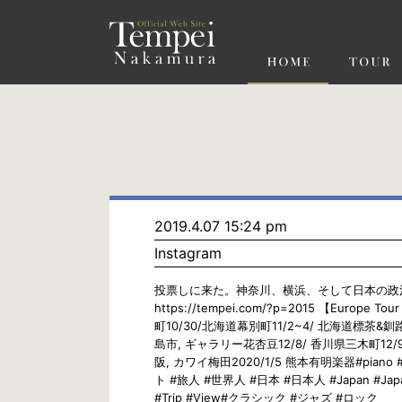
ペ
ー
ジ
の
先
頭
で
す
コ
ン
テ
ン
ツ
エ
リ
ア
へ
ナ
ビ
2019.4.07 15:24 pm
ゲ
Instagram
ー
シ
ョ
投票しに来た。神奈川、横浜、そして日本の政治が
ン
https://tempei.com/?p=2015 【Europ
へ
町10/30/北海道幕別町11/2~4/ 北海道標茶&釧路
島市, ギャラリー花杏豆12/8/ 香川県三木町12/9/
阪, カワイ梅田2020/1/5 熊本有明楽器#piano #co
ト #旅人 #世界人 #日本 #日本人 #Japan #Japa
#Trip #View#クラシック #ジャズ #ロック