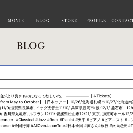
BLOG
より良きものになって欲しいね。 ——————【↓Tickets】
e Tour from May to October】【日本ツアー】10/26/北海道札幌市10/27/北海
11/9/滋賀県長浜市, イケダ光音堂11/10/ 兵庫県豊岡市(仮)12/1/ 釜石市 12/6
 香川県丸亀市, ルフラン12/11/ 愛媛県松山市12/21/ 東京, 加賀町ホール12/2
ncert #Classical #Jazz #Rock #Pianist #天平 #ピアノ #ピアニスト #
nese #全国行脚 #AllOverJapanTour#日本全国 #寅さん#旅行 #旅 #絶景 #Tr