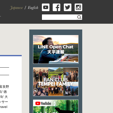
道南富良野
/ 徳
9/ 大
コンサー
avel