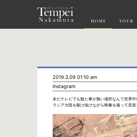
ペ
ー
ジ
の
先
頭
で
す
コ
ン
テ
ン
ツ
エ
リ
ア
へ
ナ
ビ
2019.3.09 01:10 am
ゲ
Instagram
ー
シ
ョ
未だテレビでも観た事が無い場所なんて世界中
ン
ラシア大陸を駆け抜けながら映像を撮って音楽
へ