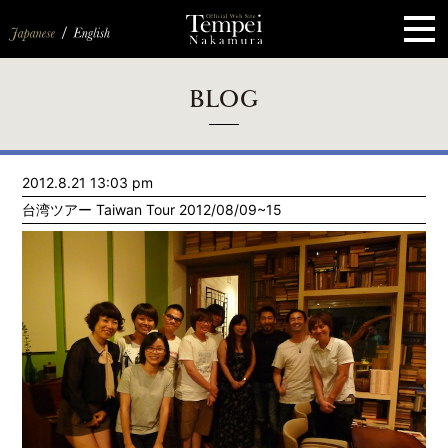
ペ
ー
ジ
の
先
頭
で
す
コ
BLOG
ン
テ
ン
ツ
エ
2012.8.21 13:03 pm
リ
ア
台湾ツアー Taiwan Tour 2012/08/09~15
へ
ナ
ビ
ゲ
ー
シ
ョ
ン
へ