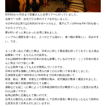
8月9日から15日まで安藤さんと台湾ツアーに行っていました。
台南で一カ所、台北で三カ所のライブを行ないました。
その中の3公演ではCASIOのサポートのもと、電子ピアノのPrivia PX-135を使っ
てのライブでした。
夢が叶いずっと来たかった台湾に来れました。
シンプルに感想を述べると、人々がとても温かい、食べ物が美味しい、住みやす
い、です。
もっと突っ込んで感じた事は、日本人に対して親近感を持ってくれている人達は
結構多いです。もちろんその反対も。
それは戦時中の事や今の日本の文化も影響しているのですが、ここで日本の皆さ
んに気をつけて欲しい事。
どんな戦争であっても人が大勢死んでいくのです。
日本が台湾を侵略した時も台湾人の多くの人が戦って命を落としました。
乙未戦争を経て1895年から1945年まで日本の統治が続いて、
鉄道、鉱山、農業、水道などの開発が進み、近代施設が数多く建設されました。
その後の蒋介石統治時代がとても酷く、
虐殺なども起こった事によって日本統治時代の方が断然マシという意見の台湾人
の人は多いですが、
結局は戦争に正義なんて無いのです。
台湾人が親日な人が多いのを勘違いして日本が昔良い事を行なったなんて的外れ
な意見を言う日本人がたまにいますが、