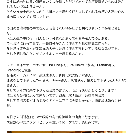
日本は結果的に良い遺産をいくつか残しただけであって台湾侵略そのものは許さ
れるものではありません。
そういう歴史がありながらも日本人を温かく迎え入れてくれる台湾の人達の心の
器の広さをとても感じました。
今回の台湾滞在の中でなんとも言えない懐かしさと切なさをいくつか感じまし
た。
人は人生の中に何千何万という分岐点があってそれを選んで今がある。
でも台湾に行ってみて、一瞬自分がここに住んでた様な錯覚に陥った。
多分違う道を選んだ別次元の天平は台湾に住んで根付いている様な気がする。
それを感じるからこそノスタルジーを感じるのかも。
ツアー全体のオーガナイザーPaulineさん、Paulineのご家族、Brandinさん、
Brandinのご家族、
台南のオーガナイザー蔡漢忠さん、青田七六の瓶子水さん、
通訳をして下さったYukiさん、Karenさん、東君さん、協力して下さったCASIOの
皆さん、
そしてライブに来て下さった台湾の皆さん、心からありがとうございます！
僕はまた台湾に戻って来たいです。謝謝大家！感謝！我想再来台湾！
そして台湾のタピオカミルクティーは本当に美味しかった。我愛珍珠奶茶！好
呷。
今日から3日間ほどTVの収録の為に紀伊半島の山奥に行きます。
大自然の中にグランドピアノを置いてのロケです。楽しみです。