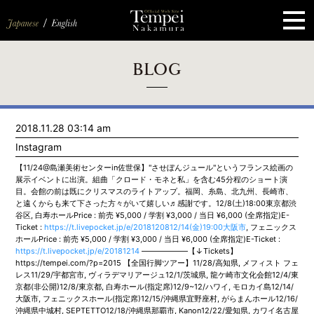
ペ
ー
ジ
の
先
頭
で
す
コ
BLOG
ン
テ
ン
ツ
エ
2018.11.28 03:14 am
リ
ア
Instagram
へ
ナ
【11/24@島瀬美術センターin佐世保】"させぼんジュール"というフランス絵画の
ビ
展示イベントに出演。組曲「クロード・モネと私」を含む45分程のショート演
ゲ
目。会館の前は既にクリスマスのライトアップ。福岡、糸島、北九州、長崎市、
ー
と遠くからも来て下さった方々がいて嬉しい♬感謝です。12/8(土)18:00東京都渋
シ
谷区, 白寿ホールPrice : 前売 ¥5,000 / 学割 ¥3,000 / 当日 ¥6,000 (全席指定)E-
ョ
Ticket :
https://t.livepocket.jp/e/2018120812/14(金)19:00大阪市
, フェニックス
ン
ホールPrice : 前売 ¥5,000 / 学割 ¥3,000 / 当日 ¥6,000 (全席指定)E-Ticket :
へ
https://t.livepocket.jp/e/20181214
——————【↓Tickets】
https://tempei.com/?p=2015 【全国行脚ツアー】11/28/高知県, メフィスト フェ
レス11/29/宇都宮市, ヴィラデマリアージュ12/1/茨城県, 龍ケ崎市文化会館12/4/東
京都(非公開)12/8/東京都, 白寿ホール(指定席)12/9~12/ハワイ, モロカイ島12/14/
大阪市, フェニックスホール(指定席)12/15/沖縄県宜野座村, がらまんホール12/16/
沖縄県中城村, SEPTETTO12/18/沖縄県那覇市, Kanon12/22/愛知県, カワイ名古屋