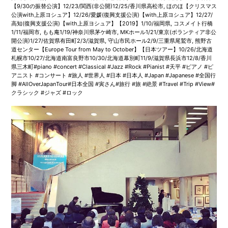
【9/30の振替公演】12/23/関西(非公開)12/25/香川県高松市, ほのほ【クリスマス
公演with上原ヨシュア】12/26/愛媛(復興支援公演)【with上原ヨシュア】12/27/
高知(復興支援公演)【with上原ヨシュア】【2019】1/10/福岡県, コスメイト行橋
1/11/福岡市, もも庵1/19/神奈川県茅ケ崎市, MKホール1/21/東京(ボランティア非公
開公演)1/27/佐賀県有田町2/3/滋賀県, 守山市民ホール2/9/三重県尾鷲市, 熊野古
道センター【Europe Tour from May to October】【日本ツアー】10/26/北海道
札幌市10/27/北海道南富良野市10/30/北海道幕別町11/9/滋賀県長浜市12/8/香川
県三木町#piano #concert #Classical #Jazz #Rock #Pianist #天平 #ピアノ #ピ
アニスト #コンサート #旅人 #世界人 #日本 #日本人 #Japan #Japanese #全国行
脚 #AllOverJapanTour#日本全国 #寅さん#旅行 #旅 #絶景 #Travel #Trip #View#
クラシック #ジャズ #ロック