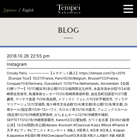
ペ
ー
ジ
の
先
頭
で
す
コ
BLOG
ン
テ
ン
ツ
エ
2018.10.26 22:55 pm
リ
ア
Instagram
へ
ナ
Cloudy Paris. ——————【↓チケット購入】https://tempei.com/?p=2015
ビ
【Europe Tour】10/27/France, Paris10/30/Belgium, Brussel11/2/France,
ゲ
Conques11/4/Germany, Dusseldorf, 11/10/The Netherlands, Amsterdam【全国
ー
行脚ツアー】11/17/横浜市(非公開)11/23/福岡県北九州市, 永楽寺清水分院11/24/長
シ
崎県佐世保市, 島瀬美術センター11/25/長崎県東彼杵郡, 波佐見町旧講堂11/27/愛
ョ
媛県, マツヤマ楽器 11/28/高知県, メフィスト フェレス11/29/宇都宮市, ヴィラデ
ン
マリアージュ12/1/茨城県, 龍ケ崎市文化会館12/4/東京都(非公開)12/8/東京都, 白
へ
寿ホール(指定席)12/9~12/ハワイ, モロカイ島12/14/大阪市, フェニックスホール
(指定席)12/15/沖縄県宜野座村, がらまんホール12/16/沖縄県中城村,
SEPTETTO12/18/沖縄県那覇市, Kanon12/22/愛知県, カワイ名古屋【9/30の振替
公演】12/24/関西(非公開)#piano #concert #Classical #Jazz #Rock #Pianist #
天平 #ピアノ #ピアニスト #コンサート #旅人 #世界人 #日本 #日本人 #Japan
#Japanese #全国行脚 #AllOverJapanTour#日本全国 #寅さん#旅行 #旅 #絶景