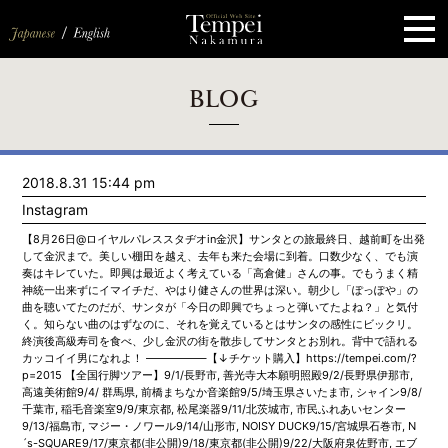
ペ
ー
ジ
の
先
頭
で
す
コ
BLOG
ン
テ
ン
ツ
エ
2018.8.31 15:44 pm
リ
ア
Instagram
へ
ナ
【8月26日@ロイヤルパレススタヂオin金沢】サンタとの旅最終日、越前町を出発
ビ
して金沢まで。美しい棚田を越え、去年も来た会場に到着。口数少なく、でも演
ゲ
奏はキレていた。即興は最近よく考えている「高倉健」さんの事。でもうまく精
ー
神統一出来ずにイマイチだ、やはり健さんの世界は深い。朝少し「ぽっぽや」の
シ
曲を聴いてたのだが、サンタが「今日の即興でちょっと弾いてたよね？」と気付
ョ
く。知らない曲のはずなのに、それを覚えているとはサンタの感性にビックリ。
ン
終演後高級寿司を食べ、少し金沢の街を散歩してサンタとお別れ。背中で語れる
へ
カッコイイ男になれよ！ —————–【↓チケット購入】https://tempei.com/?
p=2015 【全国行脚ツアー】9/1/長野市, 善光寺大本願明照殿9/2/長野県伊那市,
高遠美術館9/4/ 群馬県, 前橋まちなか音楽館9/5/埼玉県さいたま市, シャイン9/8/
千葉市, 稲毛音楽室9/9/東京都, 松尾楽器9/11/北茨城市, 市民ふれあいセンター
9/13/福島市, マジー・ノワール9/14/山形市, NOISY DUCK9/15/宮城県石巻市, N
´s-SQUARE9/17/東京都(非公開)9/18/東京都(非公開)9/22/大阪府泉佐野市, エブ