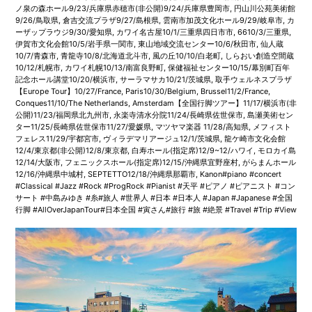
ノ泉の森ホール9/23/兵庫県赤穂市(非公開)9/24/兵庫県豊岡市, 円山川公苑美術館
9/26/鳥取県, 倉吉交流プラザ9/27/島根県, 雲南市加茂文化ホール9/29/岐阜市, カ
ーザップラウジ9/30/愛知県, カワイ名古屋10/1/三重県四日市市, 6610/3/三重県,
伊賀市文化会館10/5/岩手県一関市, 東山地域交流センター10/6/秋田市, 仙人蔵
10/7/青森市, 青龍寺10/8/北海道北斗市, 風の丘10/10/白老町, しらおい創造空間蔵
10/12/札幌市, カワイ札幌10/13/南富良野町, 保健福祉センター10/15/幕別町百年
記念ホール講堂10/20/横浜市, サーラマサカ10/21/茨城県, 取手ウェルネスプラザ
【Europe Tour】10/27/France, Paris10/30/Belgium, Brussel11/2/France,
Conques11/10/The Netherlands, Amsterdam【全国行脚ツアー】11/17/横浜市(非
公開)11/23/福岡県北九州市, 永楽寺清水分院11/24/長崎県佐世保市, 島瀬美術セン
ター11/25/長崎県佐世保市11/27/愛媛県, マツヤマ楽器 11/28/高知県, メフィスト
フェレス11/29/宇都宮市, ヴィラデマリアージュ12/1/茨城県, 龍ケ崎市文化会館
12/4/東京都(非公開)12/8/東京都, 白寿ホール(指定席)12/9~12/ハワイ, モロカイ島
12/14/大阪市, フェニックスホール(指定席)12/15/沖縄県宜野座村, がらまんホール
12/16/沖縄県中城村, SEPTETTO12/18/沖縄県那覇市, Kanon#piano #concert
#Classical #Jazz #Rock #ProgRock #Pianist #天平 #ピアノ #ピアニスト #コン
サート #中島みゆき #糸#旅人 #世界人 #日本 #日本人 #Japan #Japanese #全国
行脚 #AllOverJapanTour#日本全国 #寅さん#旅行 #旅 #絶景 #Travel #Trip #View