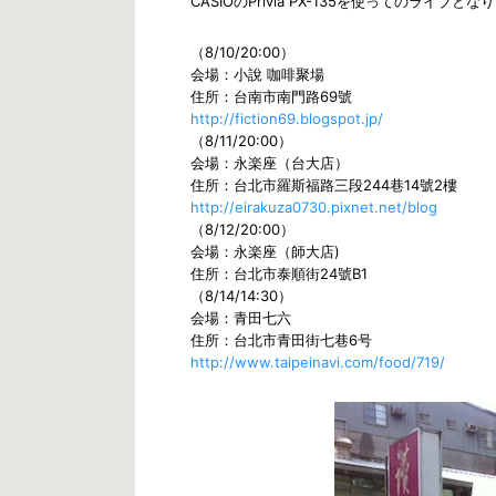
CASIOのPrivia PX-135を使ってのライブとな
（8/10/20:00）
会場：小說 咖啡聚場
住所：台南市南門路69號
http://fiction69.blogspot.jp/
（8/11/20:00）
会場：永楽座（台大店）
住所：台北市羅斯福路三段244巷14號2樓
http://eirakuza0730.pixnet.net/blog
（8/12/20:00）
会場：永楽座（師大店)
住所：台北市泰順街24號B1
（8/14/14:30）
会場：青田七六
住所：台北市青田街七巷6号
http://www.taipeinavi.com/food/719/