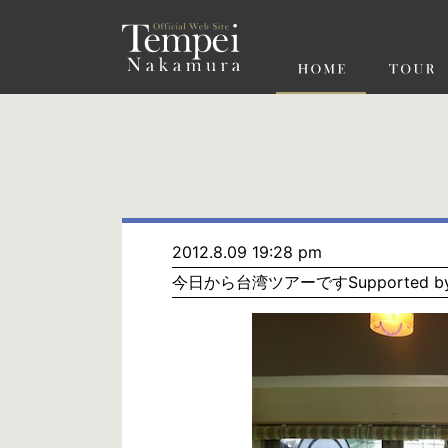
ペ
ー
ジ
の
先
頭
で
す
コ
ン
テ
ン
ツ
エ
リ
ア
へ
ナ
ビ
2012.8.09 19:28 pm
ゲ
今日から台湾ツアーですSupported by
ー
シ
ョ
ン
へ