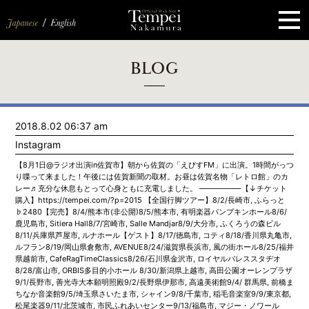
ペ
ー
ジ
の
先
頭
で
す
コ
BLOG
ン
テ
ン
ツ
エ
2018.8.02 06:37 am
リ
ア
Instagram
へ
ナ
【8月1日@ラジオ出演in佐賀市】朝から佐賀の「えびすFM」に出演。1時間がっつ
ビ
り喋って来ました！午後には佐賀新聞の取材。お昼は佐賀名物「レトロ館」のカ
ゲ
レー♬充分な休息もとって心身ともに充電しました。 —————–【↓チケット
ー
購入】https://tempei.com/?p=2015 【全国行脚ツアー】8/2/長崎市, ふらっと
シ
♭2480【完売】8/4/熊本市(非公開)8/5/熊本市, 有明楽器パンプキンホール8/6/
ョ
鹿児島市, Sitiera Hall8/7/宮崎市, Salle Mandjar8/9/大分市, ふくろうの森ビル
ン
8/11/兵庫県芦屋市, ルナホール【ゲスト】8/17/徳島市, コティ8/18/香川県丸亀市,
へ
ルフラン8/19/岡山県倉敷市, AVENUE8/24/滋賀県長浜市, 風の街ホール8/25/福井
県越前市, CafeRagTimeClassics8/26/石川県金沢市, ロイヤルパレススタヂオ
8/28/富山市, ORBIS多目的小ホール 8/30/新潟県上越市, 高田公園オーレンプラザ
9/1/長野市, 善光寺大本願明照殿9/2/長野県伊那市, 高遠美術館9/4/ 群馬県, 前橋ま
ちなか音楽館9/5/埼玉県さいたま市, シャイン9/8/千葉市, 稲毛音楽室9/9/東京都,
松尾楽器9/11/北茨城市, 市民ふれあいセンター9/13/福島市, マジー・ノワール