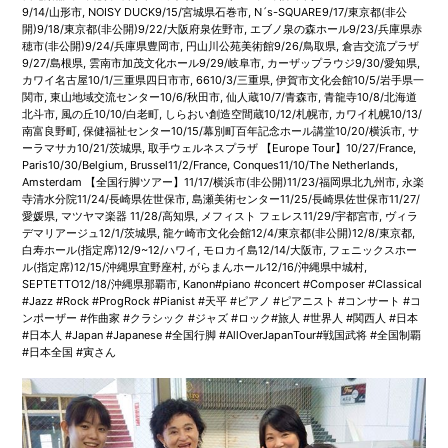
9/14/山形市, NOISY DUCK9/15/宮城県石巻市, N´s-SQUARE9/17/東京都(非公
開)9/18/東京都(非公開)9/22/大阪府泉佐野市, エブノ泉の森ホール9/23/兵庫県赤
穂市(非公開)9/24/兵庫県豊岡市, 円山川公苑美術館9/26/鳥取県, 倉吉交流プラザ
9/27/島根県, 雲南市加茂文化ホール9/29/岐阜市, カーザップラウジ9/30/愛知県,
カワイ名古屋10/1/三重県四日市市, 6610/3/三重県, 伊賀市文化会館10/5/岩手県一
関市, 東山地域交流センター10/6/秋田市, 仙人蔵10/7/青森市, 青龍寺10/8/北海道
北斗市, 風の丘10/10/白老町, しらおい創造空間蔵10/12/札幌市, カワイ札幌10/13/
南富良野町, 保健福祉センター10/15/幕別町百年記念ホール講堂10/20/横浜市, サ
ーラマサカ10/21/茨城県, 取手ウェルネスプラザ 【Europe Tour】10/27/France,
Paris10/30/Belgium, Brussel11/2/France, Conques11/10/The Netherlands,
Amsterdam 【全国行脚ツアー】11/17/横浜市(非公開)11/23/福岡県北九州市, 永楽
寺清水分院11/24/長崎県佐世保市, 島瀬美術センター11/25/長崎県佐世保市11/27/
愛媛県, マツヤマ楽器 11/28/高知県, メフィスト フェレス11/29/宇都宮市, ヴィラ
デマリアージュ12/1/茨城県, 龍ケ崎市文化会館12/4/東京都(非公開)12/8/東京都,
白寿ホール(指定席)12/9~12/ハワイ, モロカイ島12/14/大阪市, フェニックスホー
ル(指定席)12/15/沖縄県宜野座村, がらまんホール12/16/沖縄県中城村,
SEPTETTO12/18/沖縄県那覇市, Kanon#piano #concert #Composer #Classical
#Jazz #Rock #ProgRock #Pianist #天平 #ピアノ #ピアニスト #コンサート #コ
ンポーザー #作曲家 #クラシック #ジャズ #ロック#旅人 #世界人 #関西人 #日本
#日本人 #Japan #Japanese #全国行脚 #AllOverJapanTour#戦国武将 #全国制覇
#日本全国 #寅さん