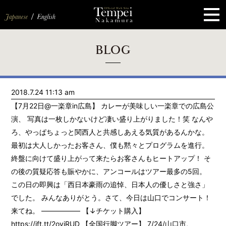
ペ
ー
ジ
の
先
頭
で
す
コ
BLOG
ン
テ
ン
ツ
エ
2018.7.24 11:13 am
リ
ア
【7月22日@一楽章in広島】 カレーが美味しい一楽章での広島公
へ
ナ
演、 写真は一枚しかないけど凄い盛り上がりました！笑 なんや
ビ
ろ、やっぱちょっと関西人と共感しあえる気質があるんかな。
ゲ
ー
最初は大人しかったお客さん、僕も黙々とプログラムを進行。
シ
終盤に向けて盛り上がって来たらお客さんもヒートアップ！ そ
ョ
ン
の後の質疑応答も賑やかに、アンコールはツアー最多の5回。
へ
この日の即興は「西日本豪雨の追悼、日本人の優しさと強さ」
でした。 みんなありがとう。さて、今日は山口でコンサート！
来てね。 —————– 【↓チケット購入】
https://ift.tt/2oyiRUD 【全国行脚ツアー】 7/24/山口市,