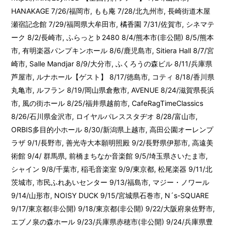
HANAKAGE 7/26/福岡市, もも庵 7/28/北九州市, 長崎街道木屋
瀬宿記念館 7/29/福岡県大牟田市, 橘香園 7/31/佐賀市, シネマテ
ーク 8/2/長崎市, ふらっと♭2480 8/4/熊本市(非公開) 8/5/熊本
市, 有明楽器パンプキンホール 8/6/鹿児島市, Sitiera Hall 8/7/宮
崎市, Salle Mandjar 8/9/大分市, ふくろうの森ビル 8/11/兵庫県
芦屋市, ルナホール【ゲスト】 8/17/徳島市, コティ 8/18/香川県
丸亀市, ルフラン 8/19/岡山県倉敷市, AVENUE 8/24/滋賀県長浜
市, 風の街ホール 8/25/福井県越前市, CafeRagTimeClassics
8/26/石川県金沢市, ロイヤルパレススタヂオ 8/28/富山市,
ORBIS多目的小ホール 8/30/新潟県上越市, 高田公園オーレンプ
ラザ 9/1/長野市, 善光寺大本願明照殿 9/2/長野県伊那市, 高遠美
術館 9/4/ 群馬県, 前橋まちなか音楽館 9/5/埼玉県さいたま市,
シャイン 9/8/千葉市, 稲毛音楽室 9/9/東京都, 松尾楽器 9/11/北
茨城市, 市民ふれあいセンター 9/13/福島市, マジー・ノワール
9/14/山形市, NOISY DUCK 9/15/宮城県石巻市, N´s-SQUARE
9/17/東京都(非公開) 9/18/東京都(非公開) 9/22/大阪府泉佐野市,
エブノ泉の森ホール 9/23/兵庫県赤穂市(非公開) 9/24/兵庫県豊