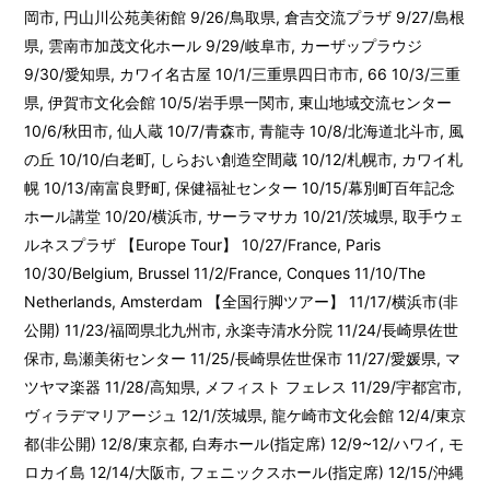
岡市, 円山川公苑美術館 9/26/鳥取県, 倉吉交流プラザ 9/27/島根
県, 雲南市加茂文化ホール 9/29/岐阜市, カーザップラウジ
9/30/愛知県, カワイ名古屋 10/1/三重県四日市市, 66 10/3/三重
県, 伊賀市文化会館 10/5/岩手県一関市, 東山地域交流センター
10/6/秋田市, 仙人蔵 10/7/青森市, 青龍寺 10/8/北海道北斗市, 風
の丘 10/10/白老町, しらおい創造空間蔵 10/12/札幌市, カワイ札
幌 10/13/南富良野町, 保健福祉センター 10/15/幕別町百年記念
ホール講堂 10/20/横浜市, サーラマサカ 10/21/茨城県, 取手ウェ
ルネスプラザ 【Europe Tour】 10/27/France, Paris
10/30/Belgium, Brussel 11/2/France, Conques 11/10/The
Netherlands, Amsterdam 【全国行脚ツアー】 11/17/横浜市(非
公開) 11/23/福岡県北九州市, 永楽寺清水分院 11/24/長崎県佐世
保市, 島瀬美術センター 11/25/長崎県佐世保市 11/27/愛媛県, マ
ツヤマ楽器 11/28/高知県, メフィスト フェレス 11/29/宇都宮市,
ヴィラデマリアージュ 12/1/茨城県, 龍ケ崎市文化会館 12/4/東京
都(非公開) 12/8/東京都, 白寿ホール(指定席) 12/9~12/ハワイ, モ
ロカイ島 12/14/大阪市, フェニックスホール(指定席) 12/15/沖縄