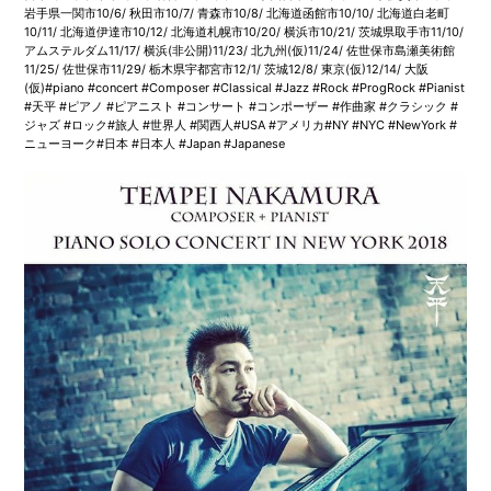
岩手県一関市10/6/ 秋田市10/7/ 青森市10/8/ 北海道函館市10/10/ 北海道白老町
10/11/ 北海道伊達市10/12/ 北海道札幌市10/20/ 横浜市10/21/ 茨城県取手市11/10/
アムステルダム11/17/ 横浜(非公開)11/23/ 北九州(仮)11/24/ 佐世保市島瀬美術館
11/25/ 佐世保市11/29/ 栃木県宇都宮市12/1/ 茨城12/8/ 東京(仮)12/14/ 大阪
(仮)#piano #concert #Composer #Classical #Jazz #Rock #ProgRock #Pianist
#天平 #ピアノ #ピアニスト #コンサート #コンポーザー #作曲家 #クラシック #
ジャズ #ロック#旅人 #世界人 #関西人#USA #アメリカ#NY #NYC #NewYork #
ニューヨーク#日本 #日本人 #Japan #Japanese