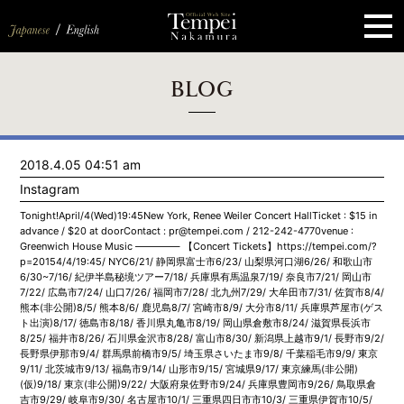
ペ
ー
ジ
の
先
頭
で
す
コ
BLOG
ン
テ
ン
ツ
エ
2018.4.05 04:51 am
リ
ア
Instagram
へ
ナ
Tonight!April/4(Wed)19:45New York, Renee Weiler Concert HallTicket : $15 in
ビ
advance / $20 at doorContact : pr@tempei.com / 212-242-4770venue :
ゲ
Greenwich House Music
————– 【Concert Tickets】https://tempei.com/?
ー
p=20154/4/19:45/ NYC6/21/ 静岡県富士市6/23/ 山梨県河口湖6/26/ 和歌山市
シ
6/30~7/16/ 紀伊半島秘境ツアー7/18/ 兵庫県有馬温泉7/19/ 奈良市7/21/ 岡山市
ョ
7/22/ 広島市7/24/ 山口7/26/ 福岡市7/28/ 北九州7/29/ 大牟田市7/31/ 佐賀市8/4/
ン
熊本(非公開)8/5/ 熊本8/6/ 鹿児島8/7/ 宮崎市8/9/ 大分市8/11/ 兵庫県芦屋市(ゲス
へ
ト出演)8/17/ 徳島市8/18/ 香川県丸亀市8/19/ 岡山県倉敷市8/24/ 滋賀県長浜市
8/25/ 福井市8/26/ 石川県金沢市8/28/ 富山市8/30/ 新潟県上越市9/1/ 長野市9/2/
長野県伊那市9/4/ 群馬県前橋市9/5/ 埼玉県さいたま市9/8/ 千葉稲毛市9/9/ 東京
9/11/ 北茨城市9/13/ 福島市9/14/ 山形市9/15/ 宮城県9/17/ 東京練馬(非公開)
(仮)9/18/ 東京(非公開)9/22/ 大阪府泉佐野市9/24/ 兵庫県豊岡市9/26/ 鳥取県倉
吉市9/29/ 岐阜市9/30/ 名古屋市10/1/ 三重県四日市市10/3/ 三重県伊賀市10/5/