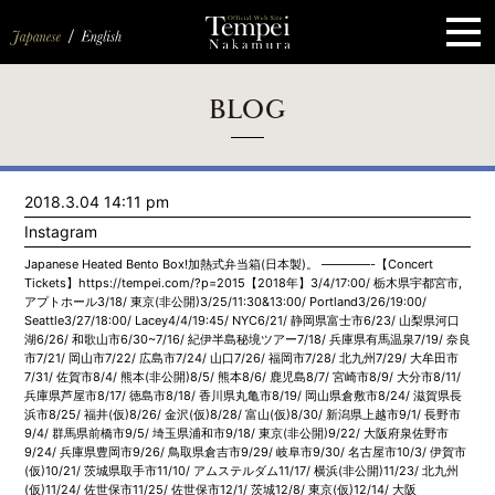
ペ
ー
ジ
の
先
頭
で
す
コ
BLOG
ン
テ
ン
ツ
エ
2018.3.04 14:11 pm
リ
ア
Instagram
へ
ナ
Japanese Heated Bento Box!加熱式弁当箱(日本製)。 ————-【Concert
ビ
Tickets】https://tempei.com/?p=2015【2018年】3/4/17:00/ 栃木県宇都宮市,
ゲ
アプトホール3/18/ 東京(非公開)3/25/11:30&13:00/ Portland3/26/19:00/
ー
Seattle3/27/18:00/ Lacey4/4/19:45/ NYC6/21/ 静岡県富士市6/23/ 山梨県河口
シ
湖6/26/ 和歌山市6/30~7/16/ 紀伊半島秘境ツアー7/18/ 兵庫県有馬温泉7/19/ 奈良
ョ
市7/21/ 岡山市7/22/ 広島市7/24/ 山口7/26/ 福岡市7/28/ 北九州7/29/ 大牟田市
ン
7/31/ 佐賀市8/4/ 熊本(非公開)8/5/ 熊本8/6/ 鹿児島8/7/ 宮崎市8/9/ 大分市8/11/
へ
兵庫県芦屋市8/17/ 徳島市8/18/ 香川県丸亀市8/19/ 岡山県倉敷市8/24/ 滋賀県長
浜市8/25/ 福井(仮)8/26/ 金沢(仮)8/28/ 富山(仮)8/30/ 新潟県上越市9/1/ 長野市
9/4/ 群馬県前橋市9/5/ 埼玉県浦和市9/18/ 東京(非公開)9/22/ 大阪府泉佐野市
9/24/ 兵庫県豊岡市9/26/ 鳥取県倉吉市9/29/ 岐阜市9/30/ 名古屋市10/3/ 伊賀市
(仮)10/21/ 茨城県取手市11/10/ アムステルダム11/17/ 横浜(非公開)11/23/ 北九州
(仮)11/24/ 佐世保市11/25/ 佐世保市12/1/ 茨城12/8/ 東京(仮)12/14/ 大阪