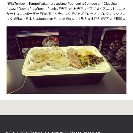
(仮)#Tempei #TempeiNakamura #piano #concert #Composer #Classical
#Jazz #Rock #ProgRock #Pianist #天平 #中村天平 #ピアノ #ピアニスト #コン
サート #コンポーザー #作曲家 #クラシック #ジャズ #ロック #プログレッシブロ
ック #日本 #日本人 #Japanese #Japan #旅人 #世界人 #神戸人 #関西人 #横浜人