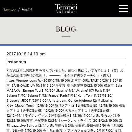
ペ
ー
ジ
の
先
頭
で
す
コ
BLOG
ン
テ
ン
ツ
エ
2017.10.18 14:19 pm
リ
ア
Instagram
へ
ナ
祖父の緑川は昔製材所を営んでいました。前掛け板についてるでしょ？（笑）お
ビ
かんの故郷で先祖の墓参り。 ———-【↓全国行脚ツアーチケット購入】
ゲ
https://tempei.com/?p=201510/18/19:00/ 水戸市, GIRL TALK10/20/19:30/ 東
ー
京, SANNOAUDIUM10/21/15:30/ 千葉市, 稲毛音楽室10/22/15:00/ 横浜市, Sala
シ
MASAKA【Europe Tour】10/30/ Ukraine11/5/ Ukraine11/7/ Paris11/9/
ョ
Belarus11/10/ Belarus11/12/ France, Paris11/18/ Koln, Tenri11/23/18:30/
ン
Brussels, JICC11/26/15:00/ Amsterdam, Concertgebouw12/1/ Ukraine,
へ
Kiev【Japan Tour】12/6/19:00/ 渋谷クアトロ【天平&真央樹】12/18/19:00/ 梅田
クアトロ【天平&真央樹】12/20/19:00/ 名古屋クアトロ【天平&真央樹】
12/12~14/【ライジングサン復興支援in熊本】12/16/17:00/ 大阪, ラカンパネラ
12/22/19:00/東京, 松尾楽器12/24/【シークレットライブ】2018/2/2/19:00/ 京
都, Jazz Live Sahouril2/4/ 大阪, 詳細後日2/8/ 長野市, 後日公開2/9/ 香川県高松
市, 後日公開2/10/19:00/ 香川県丸亀市, ピアノカフェルフラン2/11/17:00/ 福岡,