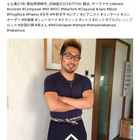
もも庵2/18/ 愛知県岡崎市, 詳細後日2/24/17:00/ 横浜, サーラマサカ#piano
#concert #Composer #NY #NYC #NewYork #Classical #Jazz #Rock
#ProgRock #Pianist #天平 #中村天平 #ピアノ #ピアニスト #コンサート #コン
ポーザー #作曲家 #ニューヨーク #クラシック #ジャズ #ロック #プログレッシブ
ロック #全国行脚 #寅さん #AllOverJapan #tempei #tempeinakamura
#nakamura