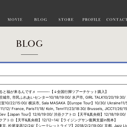
BLOG
ると福が来るんです♬ ———-【↓全国行脚ツアーチケット購入】
30/ 北茨城市, 市民ふれあいセンター10/18/19:00/ 水戸市, GIRL TALK10/20/19:30/
0/22/15:00/ 横浜市, Sala MASAKA【Europe Tour】10/30/ Ukraine11/
s11/12/ France, Paris11/18/ Koln, Tenri11/23/18:30/ Brussels, JICC11/26/1
ne, Kiev【Japan Tour】12/6/19:00/ 渋谷クアトロ【天平&真央樹】12/18/19:00
古屋クアトロ【天平&真央樹】12/12~14/【ライジングサン復興支援in熊本】
0/東京, 松尾楽器12/24/【シークレットライブ】2018/2/2/19:00/ 京都, Jazz Li