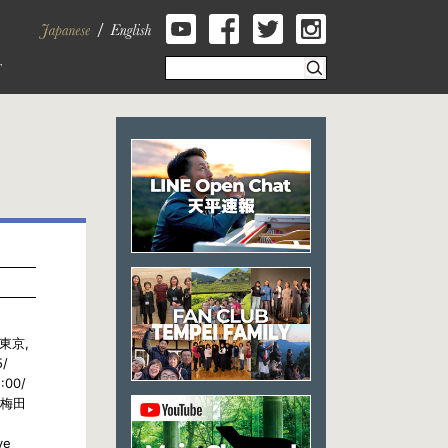
 東京,
5/
5:00/
/ 梅田
ve