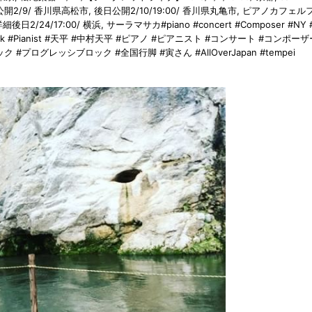
 後日公開2/9/ 香川県高松市, 後日公開2/10/19:00/ 香川県丸亀市, ピアノカフェ
詳細後日2/24/17:00/ 横浜, サーラマサカ#piano #concert #Composer #NY 
#ProgRock #Pianist #天平 #中村天平 #ピアノ #ピアニスト #コンサート #コンポー
#プログレッシブロック #全国行脚 #寅さん #AllOverJapan #tempei