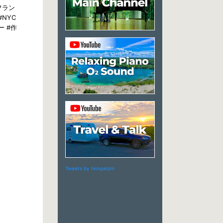
ルフラン
#NYC
ザー #作
Tweets by tempeizm