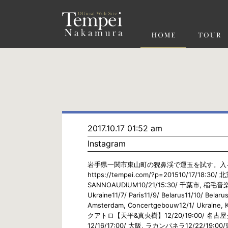
ペ
ー
ジ
の
先
頭
で
す
コ
ン
テ
ン
ツ
エ
リ
ア
へ
ナ
ビ
2017.10.17 01:52 am
ゲ
Instagram
ー
シ
ョ
岩手県一関市東山町の猊鼻渓で運玉を試す。入
ン
https://tempei.com/?p=201510/17/18:
へ
SANNOAUDIUM10/21/15:30/ 千葉市, 稲毛音楽室1
Ukraine11/7/ Paris11/9/ Belarus11/10/ Belaru
Amsterdam, Concertgebouw12/1/ Ukrai
クアトロ【天平&真央樹】12/20/19:00/ 名
12/16/17:00/ 大阪, ラカンパネラ12/22/19:0