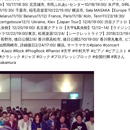
un】10/17/18:30/ 北茨城市, 市民ふれあいセンター10/18/19:00/ 水戸市, GIRL
21/15:30/ 千葉市, 稲毛音楽室10/22/15:00/ 横浜市, Sala MASAKA【Europe 
Belarus11/10/ Belarus11/12/ France, Paris11/18/ Koln, Tenri11/23/18:30/
 Concertgebouw12/1/ Ukraine, Kiev【Japan Tour】12/6/19:00/ 渋谷クアト
真央樹】12/20/19:00/ 名古屋クアトロ【天平&真央樹】12/12~14/【ライジ
ラ12/22/19:00/東京, 松尾楽器12/24/【シークレットライブ】2018/2/2/19:0
後日2/8/ 長野市, 後日公開2/9/ 香川県高松市, 後日公開2/10/19:00/ 香川県丸亀市, 
知県岡崎市, 詳細後日2/24/17:00/ 横浜, サーラマサカ#piano #concert
ical #Jazz #Rock #ProgRock #Pianist #天平 #中村天平 #ピアノ #ピアニスト
#クラシック #ジャズ #ロック #プログレッシブロック #全国行脚 #寅さん
nakamura