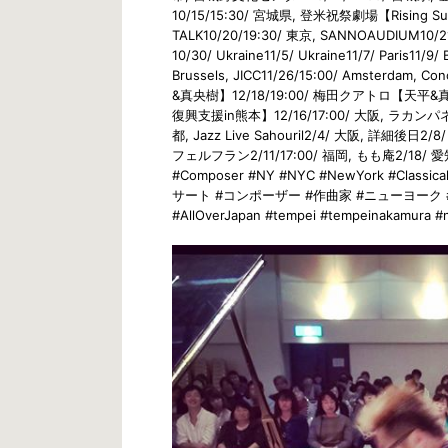
10/15/15:30/ 宮城県, 登米祝祭劇場【Rising S
TALK10/20/19:30/ 東京, SANNOAUDIUM10/
10/30/ Ukraine11/5/ Ukraine11/7/ Paris11/9/ 
Brussels, JICC11/26/15:00/ Amsterdam,
&真央樹】12/18/19:00/ 梅田クアトロ【天平&
復興支援in熊本】12/16/17:00/ 大阪, ラカンパネ
都, Jazz Live Sahouril2/4/ 大阪, 詳細
フェルフラン2/11/17:00/ 福岡, もも庵2/18/ 愛
#Composer #NY #NYC #NewYork #Class
サート #コンポーザー #作曲家 #ニューヨーク 
#AllOverJapan #tempei #tempeinakamura #