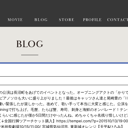
BLOG
ストの公演は長沼町をあげてのイベントとなった。オープニングアクトの「かり
アノソロも大いに盛り上がりました！最後はキャッツさん達と尾崎豊の「I lo
で凄い緊張したが楽しかった。改めて、歌い手って本当に大変と感じた。公演
 Diningで打ち上げ。毛蟹、たらば蟹、寿司、刺身と海鮮のオンパレード！テ
日くらいに感じたが僅か5日間だけやったんね。めちゃくちゃ名残り惜しいけど
アーチケット購入】https://tempei.com/?p=201510/13/19:00
, 登米祝祭劇場10/15/11:00/ 宮城県気仙沼市, 東新城オレンジ【天平&ひろみ】