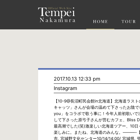
ペ
ー
ジ
の
先
頭
で
す
コ
ン
テ
ン
ツ
エ
リ
ア
へ
ナ
ビ
2017.10.13 12:33 pm
ゲ
Instagram
ー
シ
ョ
【10-9@長沼町民会館in北海道】北海道ラ
ン
キャッツ」さんが会場の温めて下さったお陰でピ
へ
you」をコラボで歌う事に！今年人前初歌い
して下さった原弓子さんが営むカフェ、Bliss
最高潮でした(笑)激楽しい北海道ツアー、10
楽しみに。またね、北海道のみんな。———-【↓全国行脚ツ
市, 宮城野文化センター10/14/14:00/ 宮城県