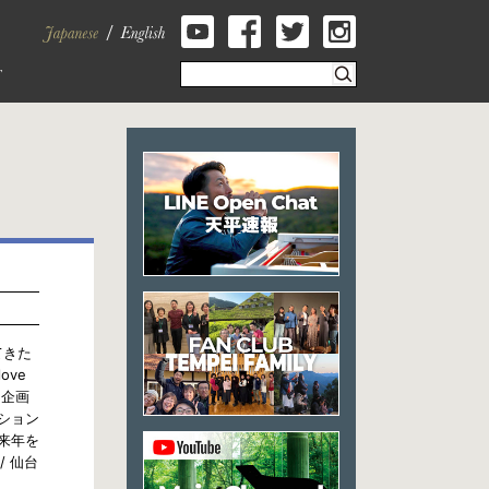
てきた
ve
を企画
ンション
来年を
/ 仙台