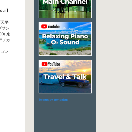
Tour】
ロ【天平
ングサン
0/ 京
ピアノカ
 #コン
Tweets by tempeizm