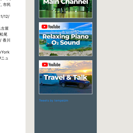
, 市民
1/12/
 名古屋
 松尾
9/ 香川
wYork
 #ニュ
Tweets by tempeizm