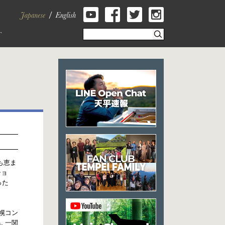
も恵ま
ショ
った
 札幌コン
, 一関