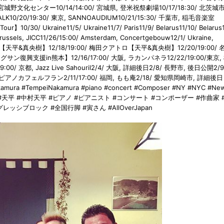
城野文化センター10/14/14:00/ 宮城県, 登米祝祭劇場10/17/18:30/ 北茨城市
LK10/20/19:30/ 東京, SANNOAUDIUM10/21/15:30/ 千葉市, 稲毛音楽室
】10/30/ Ukraine11/5/ Ukraine11/7/ Paris11/9/ Belarus11/10/ Belarus1
/ Brussels, JICC11/26/15:00/ Amsterdam, Concertgebouw12/1/ Ukraine,
アトロ【天平&真央樹】12/18/19:00/ 梅田クアトロ【天平&真央樹】12/20/19:00/
復興支援in熊本】12/16/17:00/ 大阪, ラカンパネラ12/22/19:00/東京,
/ 京都, Jazz Live Sahouril2/4/ 大阪, 詳細後日2/8/ 長野市, 後日公開2/
 ピアノカフェルフラン2/11/17:00/ 福岡, もも庵2/18/ 愛知県岡崎市, 詳細後日
ura #TempeiNakamura #piano #concert #Composer #NY #NYC #Ne
k #Pianist #天平 #中村天平 #ピアノ #ピアニスト #コンサート #コンポーザー #作曲家
ッシブロック #全国行脚 #寅さん #AllOverJapan