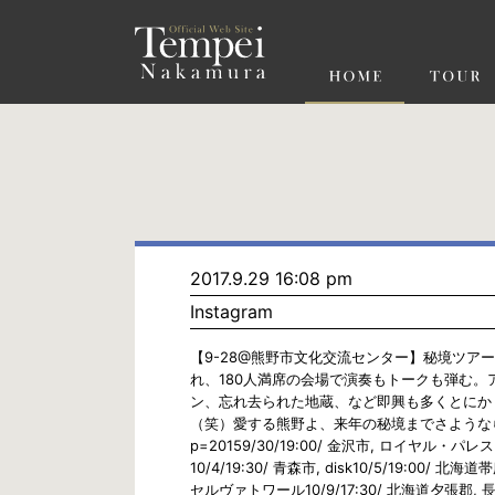
ペ
ー
ジ
の
先
頭
で
す
コ
ン
テ
ン
ツ
エ
リ
ア
へ
ナ
ビ
2017.9.29 16:08 pm
ゲ
Instagram
ー
シ
ョ
【9-28@熊野市文化交流センター】秘境ツ
ン
れ、180人満席の会場で演奏もトークも弾む。
へ
ン、忘れ去られた地蔵、など即興も多くとにか
（笑）愛する熊野よ、来年の秘境までさようなら！ —
p=20159/30/19:00/ 金沢市, ロイヤル・パレス
10/4/19:30/ 青森市, disk10/5/19:00
セルヴァトワール10/9/17:30/ 北海道夕張郡, 長沼