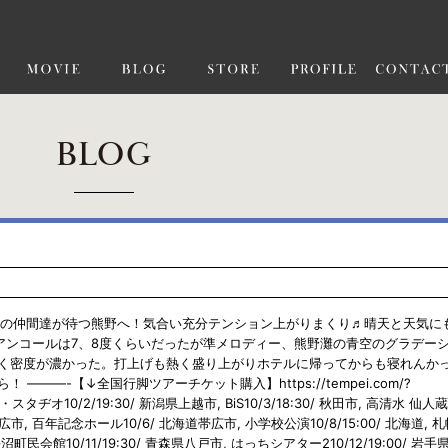
BLOG
アーの仲間達が待つ熊野へ！気合い充分テンション上がりまくり♬晴天と天気に
アンコールは7、8度くらいだったが準メロディー、熊野灘の青空のグラデー
く密度が濃かった。打上げも熱く盛り上がりホテルに帰ってからも寝れんか
——-【↓全国行脚ツアーチケット購入】https://tempei.com/?
・スタヂオ10/2/19:30/ 新潟県上越市, BiS10/3/18:30/ 秋田市, 高清水 仙人蔵
/ 北海道帯広市, 百年記念ホール10/6/ 北海道帯広市, 小学校公演10/8/15:00/ 北海道,
町民会館10/11/19:30/ 青森県八戸市, はっちシアター210/12/19:00/ 岩手県