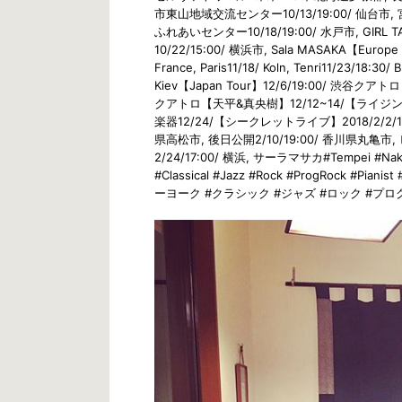
市東山地域交流センター10/13/19:00/ 仙台市, 宮
ふれあいセンター10/18/19:00/ 水戸市, GIRL TA
10/22/15:00/ 横浜市, Sala MASAKA【Europe Tour
France, Paris11/18/ Koln, Tenri11/23/18:30
Kiev【Japan Tour】12/6/19:00/ 渋谷ク
クアトロ【天平&真央樹】12/12~14/【ライジングサン
楽器12/24/【シークレットライブ】2018/2/2/19:00
県高松市, 後日公開2/10/19:00/ 香川県丸亀市,
2/24/17:00/ 横浜, サーラマサカ#Tempei #Nakam
#Classical #Jazz #Rock #ProgRoc
ーヨーク #クラシック #ジャズ #ロック #プログレ