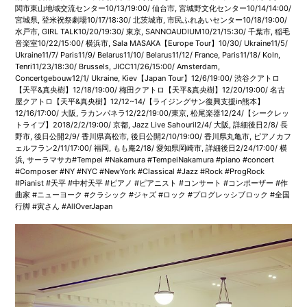
関市東山地域交流センター10/13/19:00/ 仙台市, 宮城野文化センター10/14/14:00/
宮城県, 登米祝祭劇場10/17/18:30/ 北茨城市, 市民ふれあいセンター10/18/19:00/
水戸市, GIRL TALK10/20/19:30/ 東京, SANNOAUDIUM10/21/15:30/ 千葉市, 稲毛
音楽室10/22/15:00/ 横浜市, Sala MASAKA【Europe Tour】10/30/ Ukraine11/5/
Ukraine11/7/ Paris11/9/ Belarus11/10/ Belarus11/12/ France, Paris11/18/ Koln,
Tenri11/23/18:30/ Brussels, JICC11/26/15:00/ Amsterdam,
Concertgebouw12/1/ Ukraine, Kiev【Japan Tour】12/6/19:00/ 渋谷クアトロ
【天平&真央樹】12/18/19:00/ 梅田クアトロ【天平&真央樹】12/20/19:00/ 名古
屋クアトロ【天平&真央樹】12/12~14/【ライジングサン復興支援in熊本】
12/16/17:00/ 大阪, ラカンパネラ12/22/19:00/東京, 松尾楽器12/24/【シークレッ
トライブ】2018/2/2/19:00/ 京都, Jazz Live Sahouril2/4/ 大阪, 詳細後日2/8/ 長
野市, 後日公開2/9/ 香川県高松市, 後日公開2/10/19:00/ 香川県丸亀市, ピアノカフ
ェルフラン2/11/17:00/ 福岡, もも庵2/18/ 愛知県岡崎市, 詳細後日2/24/17:00/ 横
浜, サーラマサカ#Tempei #Nakamura #TempeiNakamura #piano #concert
#Composer #NY #NYC #NewYork #Classical #Jazz #Rock #ProgRock
#Pianist #天平 #中村天平 #ピアノ #ピアニスト #コンサート #コンポーザー #作
曲家 #ニューヨーク #クラシック #ジャズ #ロック #プログレッシブロック #全国
行脚 #寅さん #AllOverJapan