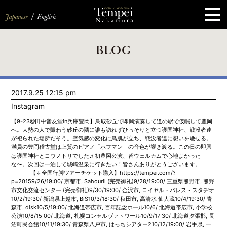
ペ
ー
ジ
の
先
頭
で
す
コ
BLOG
ン
テ
ン
ツ
エ
2017.9.25 12:15 pm
リ
ア
Instagram
へ
ナ
【9-23@田中音友堂in兵庫豊岡】鳥取砂丘で即興演奏して道の駅で仮眠して豊岡
ビ
へ。大勢の人で賑わう砂丘の隣に誰も訪れずひっそりと立つ護国神社、戦没者達
ゲ
が祀られた場所だそう。空気感の変化に鳥肌が立ち、戦没者達に想いを馳せる。
ー
満員の豊岡稽古堂は上質のピアノ「ホフマン」の音色が響き渡る。この日の即興
シ
は護国神社とコウノトリでした♬初豊岡公演、皆ウェルカムで心地よかった
ョ
な〜。次回は一泊して城崎温泉に行きたい！皆さんありがとうございます。
ン
———-【↓全国行脚ツアーチケット購入】https://tempei.com/?
へ
p=20159/26/19:00/ 京都市, Sahouril (完売御礼)9/28/19:00/ 三重県熊野市, 熊野
市文化交流センター (完売御礼)9/30/19:00/ 金沢市, ロイヤル・パレス・スタヂオ
10/2/19:30/ 新潟県上越市, BiS10/3/18:30/ 秋田市, 高清水 仙人蔵10/4/19:30/ 青
森市, disk10/5/19:00/ 北海道帯広市, 百年記念ホール10/6/ 北海道帯広市, 小学校
公演10/8/15:00/ 北海道, 札幌コンセルヴァトワール10/9/17:30/ 北海道夕張郡, 長
沼町民会館10/11/19:30/ 青森県八戸市, はっちシアター210/12/19:00/ 岩手県, 一