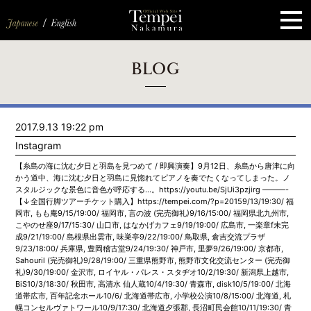
ペ
ー
ジ
の
先
頭
で
す
コ
BLOG
ン
テ
ン
ツ
エ
2017.9.13 19:22 pm
リ
ア
Instagram
へ
ナ
【糸島の海に沈む夕日と羽島を見つめて / 即興演奏】9月12日、糸島から唐津に向
ビ
かう道中、海に沈む夕日と羽島に見惚れてピアノを奏でたくなってしまった。ノ
ゲ
スタルジックな景色に音色が呼応する…。https://youtu.be/SjUi3pzjirg ———-
ー
【↓全国行脚ツアーチケット購入】https://tempei.com/?p=20159/13/19:30/ 福
シ
岡市, もも庵9/15/19:00/ 福岡市, 言の波 (完売御礼)9/16/15:00/ 福岡県北九州市,
ョ
こやのせ座9/17/15:30/ 山口市, はなかげカフェ9/19/19:00/ 広島市, 一楽章f未完
ン
成9/21/19:00/ 島根県出雲市, 味巣亭9/22/19:00/ 鳥取県, 倉吉交流プラザ
へ
9/23/18:00/ 兵庫県, 豊岡稽古堂9/24/19:30/ 神戸市, 里夢9/26/19:00/ 京都市,
Sahouril (完売御礼)9/28/19:00/ 三重県熊野市, 熊野市文化交流センター (完売御
礼)9/30/19:00/ 金沢市, ロイヤル・パレス・スタヂオ10/2/19:30/ 新潟県上越市,
BiS10/3/18:30/ 秋田市, 高清水 仙人蔵10/4/19:30/ 青森市, disk10/5/19:00/ 北海
道帯広市, 百年記念ホール10/6/ 北海道帯広市, 小学校公演10/8/15:00/ 北海道, 札
幌コンセルヴァトワール10/9/17:30/ 北海道夕張郡, 長沼町民会館10/11/19:30/ 青