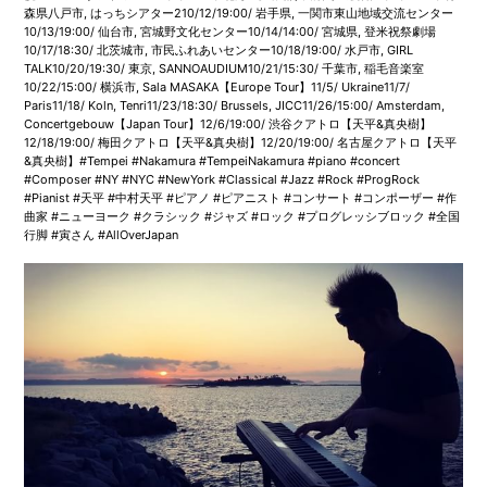
森県八戸市, はっちシアター210/12/19:00/ 岩手県, 一関市東山地域交流センター
10/13/19:00/ 仙台市, 宮城野文化センター10/14/14:00/ 宮城県, 登米祝祭劇場
10/17/18:30/ 北茨城市, 市民ふれあいセンター10/18/19:00/ 水戸市, GIRL
TALK10/20/19:30/ 東京, SANNOAUDIUM10/21/15:30/ 千葉市, 稲毛音楽室
10/22/15:00/ 横浜市, Sala MASAKA【Europe Tour】11/5/ Ukraine11/7/
Paris11/18/ Koln, Tenri11/23/18:30/ Brussels, JICC11/26/15:00/ Amsterdam,
Concertgebouw【Japan Tour】12/6/19:00/ 渋谷クアトロ【天平&真央樹】
12/18/19:00/ 梅田クアトロ【天平&真央樹】12/20/19:00/ 名古屋クアトロ【天平
&真央樹】#Tempei #Nakamura #TempeiNakamura #piano #concert
#Composer #NY #NYC #NewYork #Classical #Jazz #Rock #ProgRock
#Pianist #天平 #中村天平 #ピアノ #ピアニスト #コンサート #コンポーザー #作
曲家 #ニューヨーク #クラシック #ジャズ #ロック #プログレッシブロック #全国
行脚 #寅さん #AllOverJapan