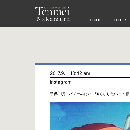
ペ
ー
ジ
の
先
頭
で
す
コ
ン
テ
ン
ツ
エ
リ
ア
へ
ナ
ビ
2017.9.11 10:42 am
ゲ
Instagram
ー
シ
ョ
‪子供の頃、パズーみたいに強くなりたいって願
ン
へ