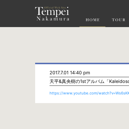
ペ
ー
ジ
の
先
頭
で
す
コ
ン
テ
ン
ツ
エ
リ
ア
へ
ナ
ビ
2017.7.01 14:40 pm
ゲ
天平&真央樹の1stアルバム「Kaleido
ー
シ
ョ
https://www.youtube.com/watch?v=Ws6sKK
ン
へ