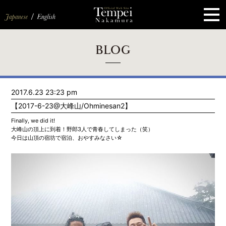
ペ
ー
ジ
の
先
頭
で
す
コ
BLOG
ン
テ
ン
ツ
エ
2017.6.23 23:23 pm
リ
ア
【2017-6-23@大峰山/Ohminesan2】
へ
ナ
Finally, we did it!
ビ
大峰山の頂上に到着！野郎3人で青春してしまった（笑）
ゲ
今日は山頂の宿坊で宿泊、おやすみなさい☆
ー
シ
ョ
ン
へ