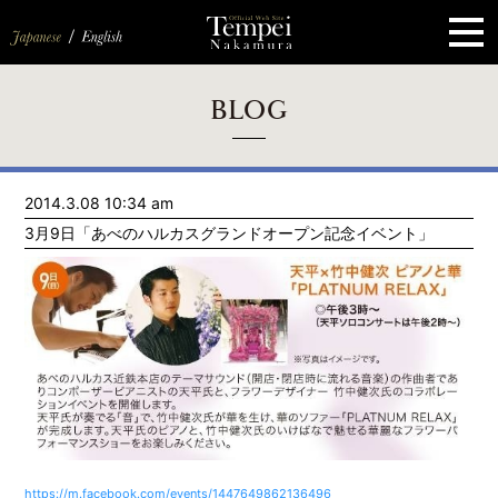
ペ
ー
ジ
の
先
頭
で
す
コ
BLOG
ン
テ
ン
ツ
エ
2014.3.08 10:34 am
リ
ア
3月9日「あべのハルカスグランドオープン記念イベント」
へ
ナ
ビ
ゲ
ー
シ
ョ
ン
へ
https://m.facebook.com/events/1447649862136496